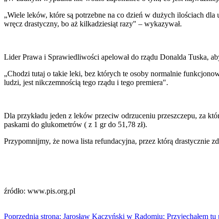
„Wiele leków, które są potrzebne na co dzień w dużych ilościach dl
wręcz drastyczny, bo aż kilkadziesiąt razy" – wykazywał.
Lider Prawa i Sprawiedliwości apelował do rządu Donalda Tuska, ab
„Chodzi tutaj o takie leki, bez których te osoby normalnie funkcjon
ludzi, jest nikczemnością tego rządu i tego premiera".
Dla przykładu jeden z leków przeciw odrzuceniu przeszczepu, za który 
paskami do glukometrów ( z 1 gr do 51,78 zł).
Przypomnijmy, że nowa lista refundacyjna, przez którą drastycznie zd
źródło: www.pis.org.pl
Poprzednia strona: Jarosław Kaczyński w Radomiu: Przyjechałem tu 