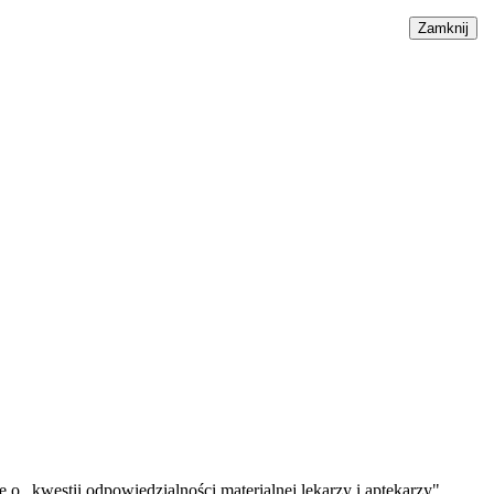
Zamknij
o „kwestii odpowiedzialności materialnej lekarzy i aptekarzy".