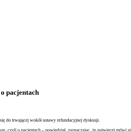
 o pacjentach
się do trwającej wokół ustawy refundacyjnej dyskusji.
 czyli o pacjentach – powiedział, zaznaczając, że najwięcej mówi się 