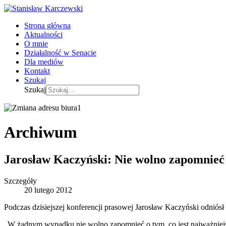
Strona główna
Aktualności
O mnie
Działalność w Senacie
Dla mediów
Kontakt
Szukaj
Szukaj
Archiwum
Jarosław Kaczyński: Nie wolno zapomnieć
Szczegóły
20 lutego 2012
Podczas dzisiejszej konferencji prasowej Jarosław Kaczyński odniósł 
„W żadnym wypadku nie wolno zapomnieć o tym, co jest najważniejsze,