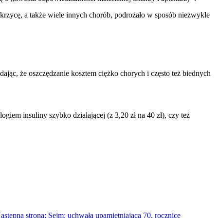
krzycę, a także wiele innych chorób, podrożało w sposób niezwykle
dając, że oszczędzanie kosztem ciężko chorych i często też biednych
giem insuliny szybko działającej (z 3,20 zł na 40 zł), czy też
astępna strona: Sejm: uchwała upamiętniająca 70. rocznicę