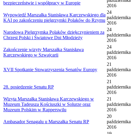
października
bezpieczeństwie i współpracy w Europie
2016
24
Wypowiedź Marszałka Stanisława Karczewskiego dla
października
KAI po zakończeniu pielgrzymki Polaków do Rzymu
2016
24
Narodowa Pielgrzymka Polaków dziękczynieniem za
października
Chrzest Polski i Światowe Dni Młodzieży
2016
24
Zakończenie wizyty Marszałka Stanisława
października
Karczewskiego w Szwajcarii
2016
21
XVII Spotkanie Stowarzyszenia Senatów Europy
października
2016
21
28. posiedzenie Senatu RP
października
2016
Wizyta Marszałka Stanisława Karczewskiego w
21
Muzeum Tadeusza Kościuszki w Solurze oraz
października
Muzeum Polskim w Rapperswilu
2016
20
Ambasador Senagalu u Marszałka Senatu RP
października
2016
19