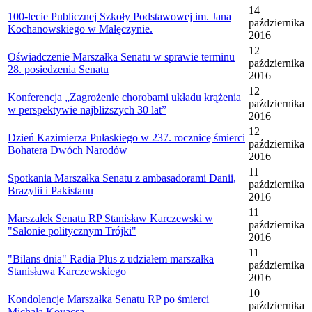
14
100-lecie Publicznej Szkoły Podstawowej im. Jana
października
Kochanowskiego w Małęczynie.
2016
12
Oświadczenie Marszałka Senatu w sprawie terminu
października
28. posiedzenia Senatu
2016
12
Konferencja „Zagrożenie chorobami układu krążenia
października
w perspektywie najbliższych 30 lat”
2016
12
Dzień Kazimierza Pułaskiego w 237. rocznicę śmierci
października
Bohatera Dwóch Narodów
2016
11
Spotkania Marszałka Senatu z ambasadorami Danii,
października
Brazylii i Pakistanu
2016
11
Marszałek Senatu RP Stanisław Karczewski w
października
"Salonie politycznym Trójki"
2016
11
"Bilans dnia" Radia Plus z udziałem marszałka
października
Stanisława Karczewskiego
2016
10
Kondolencje Marszałka Senatu RP po śmierci
października
Michała Kovacsa