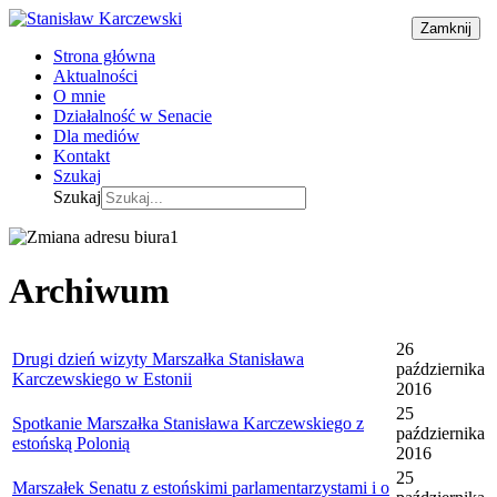
Zamknij
Strona główna
Aktualności
O mnie
Działalność w Senacie
Dla mediów
Kontakt
Szukaj
Szukaj
Archiwum
26
Drugi dzień wizyty Marszałka Stanisława
października
Karczewskiego w Estonii
2016
25
Spotkanie Marszałka Stanisława Karczewskiego z
października
estońską Polonią
2016
25
Marszałek Senatu z estońskimi parlamentarzystami i o