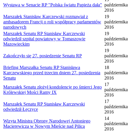
Wystawa w Senacie RP "Polska światu Papieża dała"
października
2016
Marszałek Stanisław Karczewski rozmawiał z
19
ambasadorem Francji o roli współpracy parlamentów
października
narodowych
2016
Marszałek Senatu RP Stanisław Karczewski
19
odwiedził szpital powiatowy w Tomaszowie
października
Mazowieckim
2016
19
Zakończyło się 27. posiedzenie Senatu RP
października
2016
Briefing Marszałka Senatu RP Stanisława
18
Karczewskiego przed trzecim dniem 27. posiedzenia
października
Senatu
2016
17
Marszałek Senatu złożył kondolencje po śmierci Jego
października
Królewskiej Mości Ramy IX
2016
17
Marszałek Senatu RP Stanisław Karczewski
października
odwiedził Łęczycę
2016
14
Wizyta Ministra Obrony Narodowej Antoniego
października
Macierewicza w Nowym Mieście nad Pilicą
2016