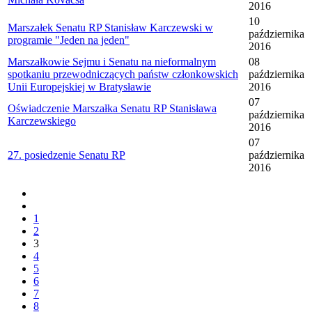
2016
10
Marszałek Senatu RP Stanisław Karczewski w
października
programie "Jeden na jeden"
2016
Marszałkowie Sejmu i Senatu na nieformalnym
08
spotkaniu przewodniczących państw członkowskich
października
Unii Europejskiej w Bratysławie
2016
07
Oświadczenie Marszałka Senatu RP Stanisława
października
Karczewskiego
2016
07
27. posiedzenie Senatu RP
października
2016
1
2
3
4
5
6
7
8